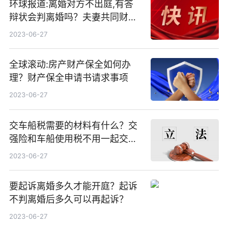
环球报道:离婚对方不出庭,有答
辩状会判离婚吗？夫妻共同财产
怎么分？
2023-06-27
全球滚动:房产财产保全如何办
理？财产保全申请书请求事项
2023-06-27
交车船税需要的材料有什么？交
强险和车船使用税不用一起交
吗？
2023-06-27
要起诉离婚多久才能开庭？起诉
不判离婚后多久可以再起诉？
2023-06-27