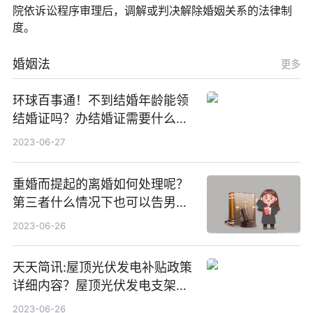
院依诉讼程序审理后，调解或判决解除婚姻关系的法律制
度。
婚姻法
更多
环球百事通！不到结婚年龄能领
结婚证吗？办结婚证需要什么材
料？没结婚孩子怎么上户口？
2023-06-27
重婚而提起的离婚如何处理呢？
第三者什么情况下也可以告男人
重婚罪呢？
2023-06-26
天天简讯:屋顶光伏发电补贴政策
详细内容？屋顶光伏发电支架价
格一般是多少？
2023-06-26