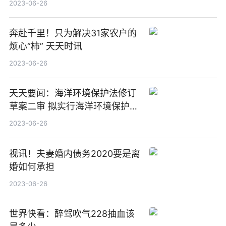
2023-06-26
奔赴千里！只为解决31家农户的
烦心“柿” 天天时讯
2023-06-26
天天要闻：海洋环境保护法修订
草案二审 拟实行海洋环境保护目
标责任制和考核评价制度
2023-06-26
视讯！夫妻婚内债务2020要是离
婚如何承担
2023-06-26
世界快看：醉驾吹气228抽血该