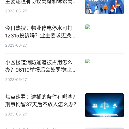
主要途径有协议离婚和诉讼离婚
两种吗？ 世界实时
2023-06-27
今日热搜：物业停电停水可打
12315投诉吗？业主要求更换物
业需要什么程序？
2023-06-27
小区楼道消防通道被占用怎么
办？96119举报后会处罚物业
吗？
2023-06-27
焦点速看：逮捕的条件有哪些？
刑事拘留37天后不放人怎么办？
2023-06-27