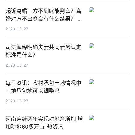
起诉离婚一方不到庭能判么？离
婚对方不出庭会有什么结果？ 世
界今亮点
2023-06-27
司法解释明确夫妻共同债务认定
标准是什么？
2023-06-27
每日资讯：农村承包土地情况中
土地承包地可以调整吗
2023-06-27
河南连续两年实现耕地净增加 增
加耕地60多万亩-热资讯