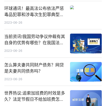
环球通讯！最高法公布依法严惩
毒品犯罪和涉毒次生犯罪典型案
例
2023-06-26
当前资讯!我国劳动争议仲裁有其
自身的优势有哪些？在我国法律
规定中劳动仲裁管用吗？
2023-06-26
怎么算夫妻共同财产债务？网贷
是夫妻共同债务吗？
2023-06-26
世界热议:追索加班费的时效是多
久？法定节假日不给加班费怎么
举报？