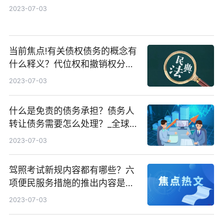
2023-07-03
当前焦点!有关债权债务的概念有
什么释义？代位权和撤销权分别
指的是什么？
2023-07-03
什么是免责的债务承担？债务人
转让债务需要怎么处理？_全球今
日报
2023-07-03
驾照考试新规内容都有哪些？六
项便民服务措施的推出内容是什
么？
2023-07-03