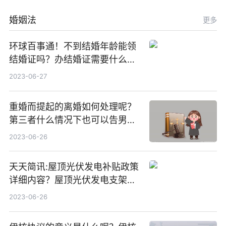
婚姻法
更多
环球百事通！不到结婚年龄能领
结婚证吗？办结婚证需要什么材
料？没结婚孩子怎么上户口？
2023-06-27
重婚而提起的离婚如何处理呢？
第三者什么情况下也可以告男人
重婚罪呢？
2023-06-26
天天简讯:屋顶光伏发电补贴政策
详细内容？屋顶光伏发电支架价
格一般是多少？
2023-06-26