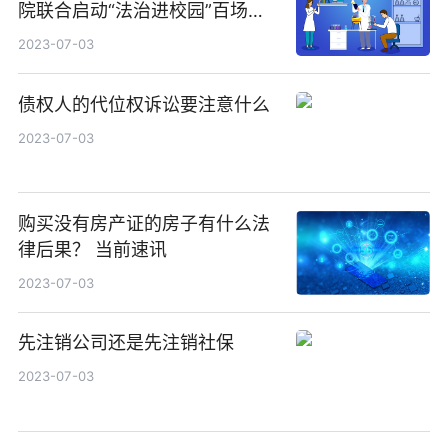
院联合启动“法治进校园”百场宣
讲，共画普法宣传同心圆
2023-07-03
债权人的代位权诉讼要注意什么
2023-07-03
购买没有房产证的房子有什么法
律后果？ 当前速讯
2023-07-03
先注销公司还是先注销社保
2023-07-03