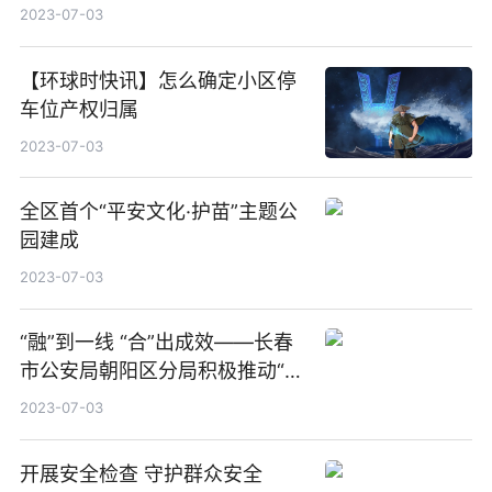
2023-07-03
【环球时快讯】怎么确定小区停
车位产权归属
2023-07-03
全区首个“平安文化·护苗”主题公
园建成
2023-07-03
“融”到一线 “合”出成效——长春
市公安局朝阳区分局积极推动“警
地融合”再深入工作综述 当前热
2023-07-03
讯
开展安全检查 守护群众安全