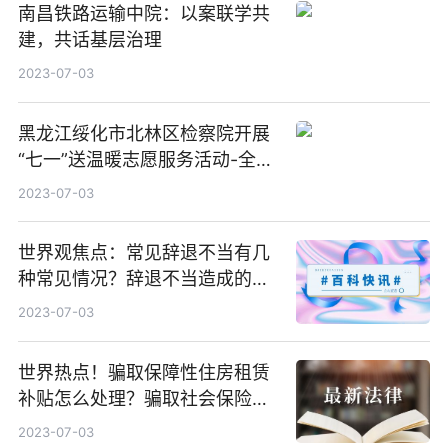
南昌铁路运输中院：以案联学共
建，共话基层治理
2023-07-03
黑龙江绥化市北林区检察院开展
“七一”送温暖志愿服务活动-全球
播报
2023-07-03
世界观焦点：常见辞退不当有几
种常见情况？辞退不当造成的后
果有哪些？
2023-07-03
世界热点！骗取保障性住房租赁
补贴怎么处理？骗取社会保险补
贴的行为有哪些？
2023-07-03