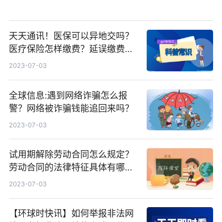
天天通讯！医保可以异地交吗？
医疗保险怎样缴费？延误缴费有
什么后果？
2023-07-03
全球信息:遇到网络诈骗怎么报
警？网络被诈骗钱能追回来吗？
2023-07-03
试用期解除劳动合同怎么规定？
劳动合同的法律特征具体有哪些
表现？ 每日聚焦
2023-07-03
【环球时快讯】如何举报非法网