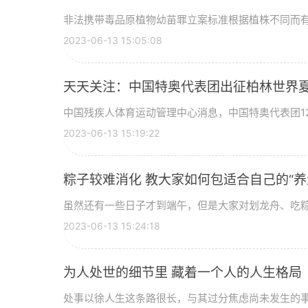
非法携带毒品原植物幼苗罪立案标准根据植株不同而
2023-06-13 15:05:08
天天关注：中国特奥代表团出征柏林世界
中国残疾人体育运动管理中心消息，中国特奥代表团1
2023-06-13 15:19:22
粽子较难消化 教大家如何包适合自己的“养
虽然还有一些日子才到端午，但是大家对划龙舟、吃
2023-06-13 15:24:18
为人处世的细节里 藏着一个人的人生格局
处事以徐人生这条路很长，与其过分焦虑尚未发生的