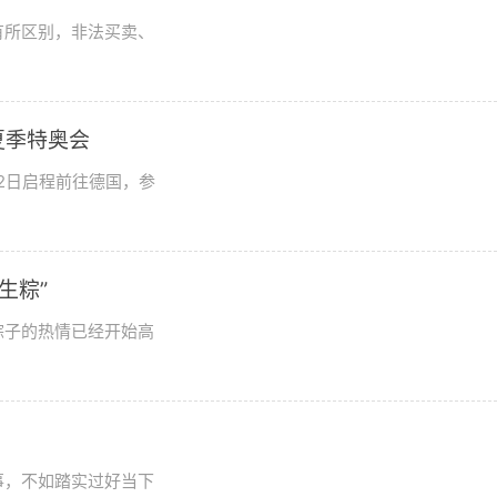
有所区别，非法买卖、
夏季特奥会
2日启程前往德国，参
生粽”
粽子的热情已经开始高
事，不如踏实过好当下