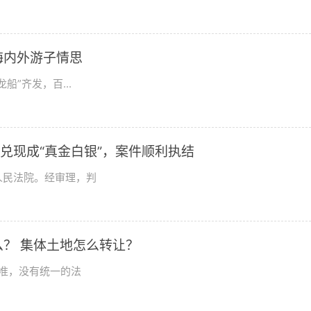
海内外游子情思
”齐发，百...
兑现成“真金白银”，案件顺利执结
人民法院。经审理，判
？ 集体土地怎么转让？
准，没有统一的法