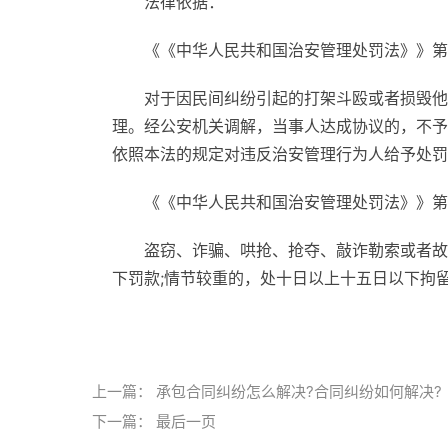
法律依据：
《《中华人民共和国治安管理处罚法》》第
对于因民间纠纷引起的打架斗殴或者损毁他
理。经公安机关调解，当事人达成协议的，不予
依照本法的规定对违反治安管理行为人给予处罚
《《中华人民共和国治安管理处罚法》》第
盗窃、诈骗、哄抢、抢夺、敲诈勒索或者故
下罚款;情节较重的，处十日以上十五日以下拘
标签：
故意毁坏财物
治安管理
量刑标准
社
上一篇：
承包合同纠纷怎么解决?合同纠纷如何解决?
下一篇：
最后一页