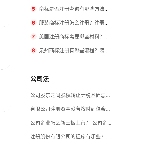
要求？商标转让所需时间是多久？
5
商标是否注册查询有哪些方法？
有哪些步骤？
6
服装商标注册怎么注册？注册商
标流程有哪些？
7
美国注册商标需要哪些材料？美
国商标办理流程有哪些？
8
泉州商标注册有哪些流程？怎么
注册吗？
公司法
公司股东之间股权转让计税基础怎么
确认？公司股东之间的股权转让要符
有限公司注册资金没有按时到位会怎
合什么要件？
么样？股份有限公司设立的注册条件
公司企业怎么新三板上市？ 公司企
业新三板上市的流程
注册股份有限公司的程序有哪些？注