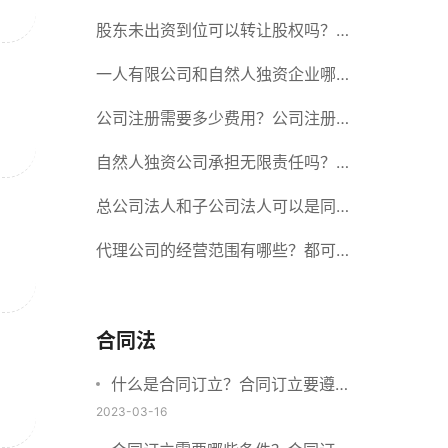
册股份有限公司需要提交哪些材料？
股东未出资到位可以转让股权吗？股
东未出资到位能否分红？
一人有限公司和自然人独资企业哪个
好？一人公司设立条件有哪些？
公司注册需要多少费用？公司注册需
要准备什么材料？
自然人独资公司承担无限责任吗？有
限责任公司与有限责任公司的区别
总公司法人和子公司法人可以是同一
个人吗？总公司更名分公司需要更改
代理公司的经营范围有哪些？都可以
吗？
代理哪些？
合同法
什么是合同订立？合同订立要遵守
什么原则？订立方式有哪些？
2023-03-16