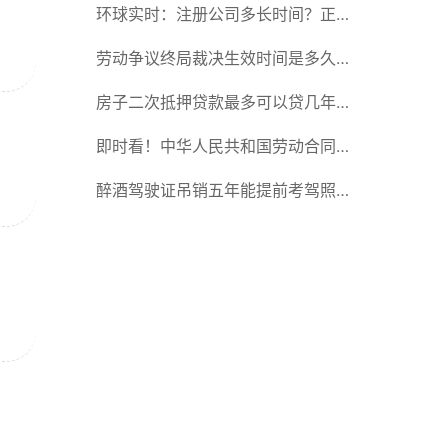
规定的？劳动仲裁开庭后多久才出结
环球实时：注册公司多长时间？正常
果？
注册公司所需要的时间是多少？
劳动争议终局裁决生效时间是多久？
劳动争议终局裁决可以起诉吗？_天
房子二次抵押贷款最多可以贷几年？
天通讯
房子二次抵押后可以卖掉吗？-每日
即时看！中华人民共和国劳动合同法
速读
第三十六条是什么内容？解除劳动合
醉酒驾驶证吊销五年能提前考驾照吗
同的流程是什么？
醉酒驾驶证吊销怎么办？