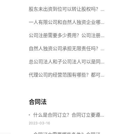
册股份有限公司需要提交哪些材料？
股东未出资到位可以转让股权吗？股
东未出资到位能否分红？
一人有限公司和自然人独资企业哪个
好？一人公司设立条件有哪些？
公司注册需要多少费用？公司注册需
要准备什么材料？
自然人独资公司承担无限责任吗？有
限责任公司与有限责任公司的区别
总公司法人和子公司法人可以是同一
个人吗？总公司更名分公司需要更改
代理公司的经营范围有哪些？都可以
吗？
代理哪些？
合同法
什么是合同订立？合同订立要遵守
什么原则？订立方式有哪些？
2023-03-16