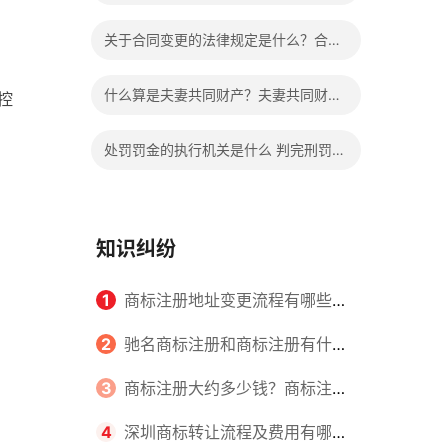
么不同？具体区别表现有哪些？
关于合同变更的法律规定是什么？合同
变更相关法律法规有哪些？
什么算是夫妻共同财产？夫妻共同财产
控
离婚怎么分配？
处罚罚金的执行机关是什么 判完刑罚金
不交会给减刑吗？
知识纠纷
1
商标注册地址变更流程有哪些？
怎么提交申请书件？
2
驰名商标注册和商标注册有什么
区别？
3
商标注册大约多少钱？商标注册
查询的方式有哪些？
4
深圳商标转让流程及费用有哪些