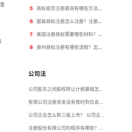
变
要求？商标转让所需时间是多久？
5
商标是否注册查询有哪些方法？
有哪些步骤？
6
服装商标注册怎么注册？注册商
标流程有哪些？
7
美国注册商标需要哪些材料？美
务
国商标办理流程有哪些？
8
泉州商标注册有哪些流程？怎么
注册吗？
、
公司法
公司股东之间股权转让计税基础怎么
确认？公司股东之间的股权转让要符
有限公司注册资金没有按时到位会怎
合什么要件？
么样？股份有限公司设立的注册条件
公司企业怎么新三板上市？ 公司企
业新三板上市的流程
注册股份有限公司的程序有哪些？注