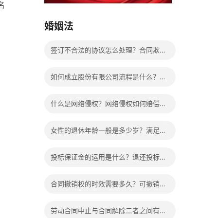
名
15037178970
婚姻法
签订不合法的协议怎么处理？合同欺诈
认定标准是什么？
如何成立股份有限公司流程是什么？设
立股份有限公司的条件是什么？
什么是网络侵权？网络侵权如何赔偿的
法律依据有哪些？
女性的退休年龄一般是多少岁？满足什
么条件可以提前退休？
投标保证金的运用是什么？退还投标保
证金有哪些具体规定？
合同撤销权的时效需要多久？可撤销合
同中的撤销权应该怎么行使？
劳动合同中止与合同解除二者之间有什