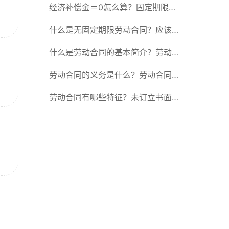
除合同的15种情形
经济补偿金＝0怎么算？固定期限劳
动合同又称什么？
什么是无固定期限劳动合同？应该怎
么解除或终止劳动合同？
什么是劳动合同的基本简介？劳动合
同的形式
劳动合同的义务是什么？劳动合同应
具备哪些条款？
劳动合同有哪些特征？未订立书面劳
动合同的法律后果