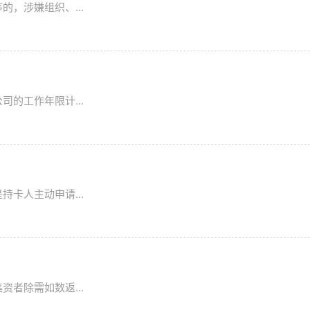
，涉嫌组织、...
的工作年限计...
卡人主动申请...
？
者除需如数返...